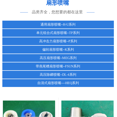
扇形喷嘴
——
品类齐全，您想要的都在这里
——
通用扇形喷嘴--H-U系列
单元组合式扇形喷嘴--TP系列
高冲击力扇形喷嘴--P系列
偏转扇形喷嘴--K系列
高压扇形喷嘴--MEG系列
带燕尾槽扇形喷嘴--FSUN系列
高压除磷喷嘴--DL-4系列
自清式扇形喷嘴----HEQ系列